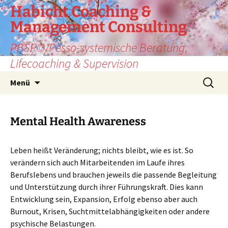
Zum
Habicht Coaching &
Inhalt
Management Consulting
springen
PBSP©/Pesso-systemische Beratung,
Lifecoaching & Supervision
Suche
Menü
nach:
Mental Health Awareness
Leben heißt Veränderung; nichts bleibt, wie es ist. So
verändern sich auch Mitarbeitenden im Laufe ihres
Berufslebens und brauchen jeweils die passende Begleitung
und Unterstützung durch ihrer Führungskraft. Dies kann
Entwicklung sein, Expansion, Erfolg ebenso aber auch
Burnout, Krisen, Suchtmittelabhängigkeiten oder andere
psychische Belastungen.